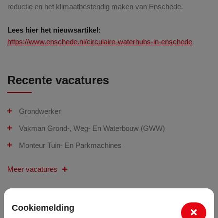
reductie en het klimaatbestendig maken van Enschede.
Lees hier het nieuwsartikel:
https://www.enschede.nl/circulaire-waterhubs-in-enschede
Recente vacatures
Grondwerker
Vakman Grond-, Weg- En Waterbouw (GWW)
Monteur Tuin- En Parkmachines
Meer vacatures
Laatste nieuws
Cookiemelding