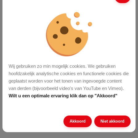
Jaarverslag 2025
Waardering voor
onze AfvalHelden in
Enschede
Wij gebruiken zo min mogelijk cookies. We gebruiken
Volg ons op social
hoofdzakelijk analytische cookies en functionele cookies die
geplaatst worden voor het tonen van ingevoegde content
media
van derden (bijvoorbeeld video's van YouTube en Vimeo).
Wilt u een optimale ervaring klik dan op "Akkoord"
Meer nieuws
Onze disciplines
Akkoord
Niet akkoord