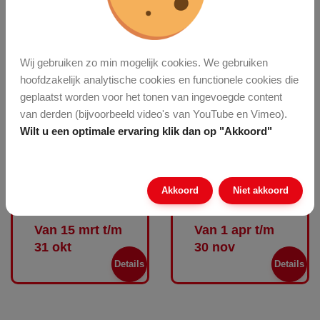
Details
Details
Wij gebruiken zo min mogelijk cookies. We gebruiken
hoofdzakelijk analytische cookies en functionele cookies die
geplaatst worden voor het tonen van ingevoegde content
van derden (bijvoorbeeld video's van YouTube en Vimeo).
Wilt u een optimale ervaring klik dan op "Akkoord"
Bemesten
Onkruid
vaste planten
verhardingen
Akkoord
Niet akkoord
...
Van 15 mrt t/m
Van 1 apr t/m
31 okt
30 nov
Details
Details