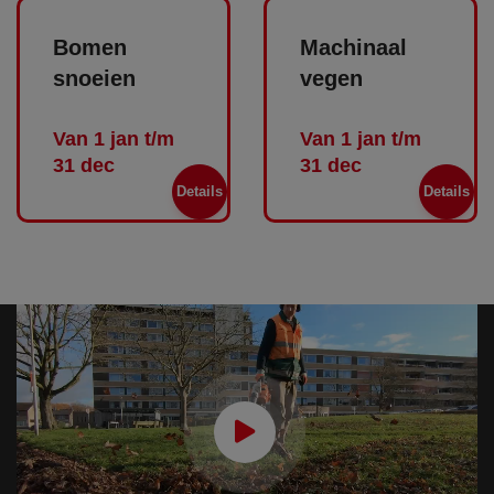
Bomen
Machinaal
snoeien
vegen
Van 1 jan t/m
Van 1 jan t/m
31 dec
31 dec
Details
Details