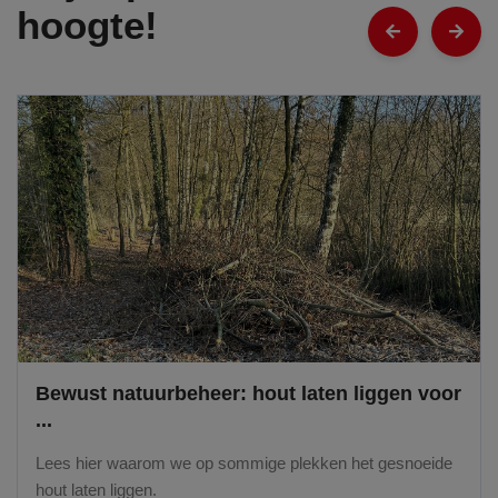
hoogte!
wust natuurbeheer: hout laten liggen voor
Wi
es hier waarom we op sommige plekken het gesnoeide
Er 
t laten liggen.
Co