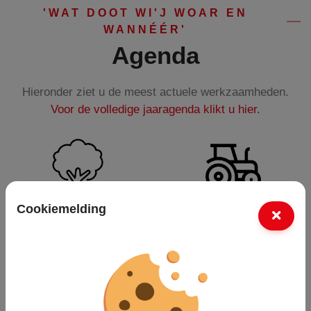
'WAT DOOT WI'J WOAR EN
WANNÉÉR'
Agenda
Hieronder ziet u de meest actuele werkzaamheden.
Voor de volledige jaaragenda klikt u hier.
Cookiemelding
Bomen water
Ruwgras
geven
maaien
Van 1 mrt t/m
Van 1 mei t/m
30 sep
30 nov