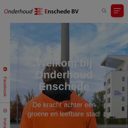
Welkom bij
Onderhoud
Facebook
Enschede
De kracht achter een
groene en leefbare stad!
Instagram